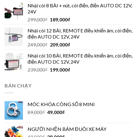
Nhại còi 8 BÀI + nút, còi điện, điện AUTO DC 12V,
24V
299,000
₫
189,000
₫
Nhại còi 12 BÀI, REMOTE điều khiển âm, còi điện,
điện AUTO DC 12V, 24V
249,000
₫
209,000
₫
Nhại còi 10 BÀI, REMOTE điều khiển âm, còi điện,
điện AUTO DC 12V, 24V
239,000
₫
199,000
₫
BÁN CHẠY
MÓC KHÓA CÒNG SỐ 8 MINI
89,000
₫
49,000
₫
NGƯỜI NHỆN BÁM ĐUÔI XE MÁY
49,000
₫
29,000
₫