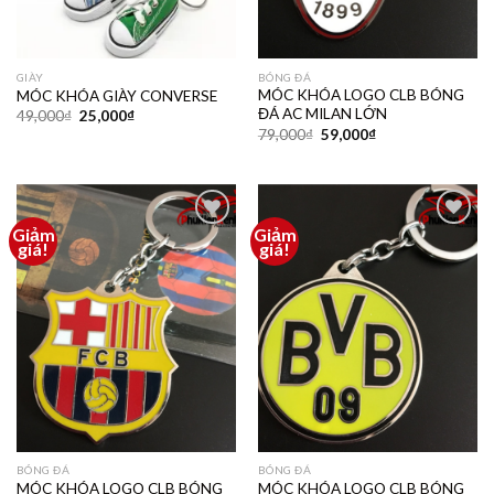
GIÀY
BÓNG ĐÁ
MÓC KHÓA LOGO CLB BÓNG
MÓC KHÓA GIÀY CONVERSE
ĐÁ AC MILAN LỚN
49,000
₫
25,000
₫
79,000
₫
59,000
₫
Giảm
Giảm
Thêm
Thêm
giá!
giá!
vào
vào
yêu
yêu
thích
thích
BÓNG ĐÁ
BÓNG ĐÁ
MÓC KHÓA LOGO CLB BÓNG
MÓC KHÓA LOGO CLB BÓNG