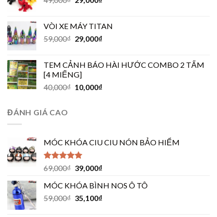
VÒI XE MÁY TITAN
59,000
₫
29,000
₫
TEM CẢNH BÁO HÀI HƯỚC COMBO 2 TẤM
[4 MIẾNG]
40,000
₫
10,000
₫
ĐÁNH GIÁ CAO
MÓC KHÓA CIU CIU NÓN BẢO HIỂM
Được xếp
69,000
₫
39,000
₫
hạng
5.00
5
sao
MÓC KHÓA BÌNH NOS Ô TÔ
59,000
₫
35,100
₫