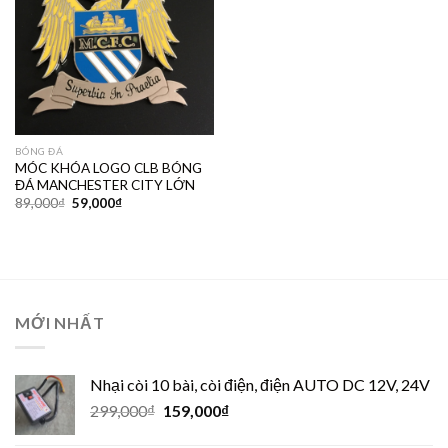
BÓNG ĐÁ
MÓC KHÓA LOGO CLB BÓNG
ĐÁ MANCHESTER CITY LỚN
89,000
₫
59,000
₫
MỚI NHẤT
Nhại còi 10 bài, còi điện, điện AUTO DC 12V, 24V
299,000
₫
159,000
₫