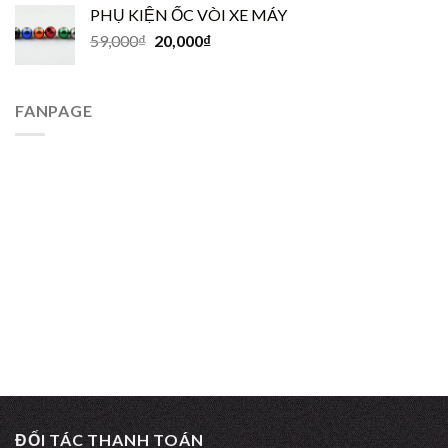
PHỤ KIỆN ỐC VÒI XE MÁY
59,000
₫
20,000
₫
FANPAGE
ĐỐI TÁC THANH TOÁN