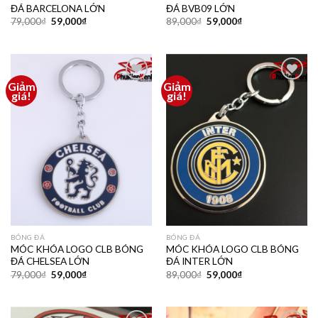
ĐÁ BARCELONA LỚN
ĐÁ BVB09 LỚN
79,000
₫
59,000
₫
89,000
₫
59,000
₫
Giảm
Giảm
Thêm
Thêm
giá!
giá!
vào
vào
yêu
yêu
thích
thích
BÓNG ĐÁ
BÓNG ĐÁ
MÓC KHÓA LOGO CLB BÓNG
MÓC KHÓA LOGO CLB BÓNG
ĐÁ CHELSEA LỚN
ĐÁ INTER LỚN
79,000
₫
59,000
₫
89,000
₫
59,000
₫