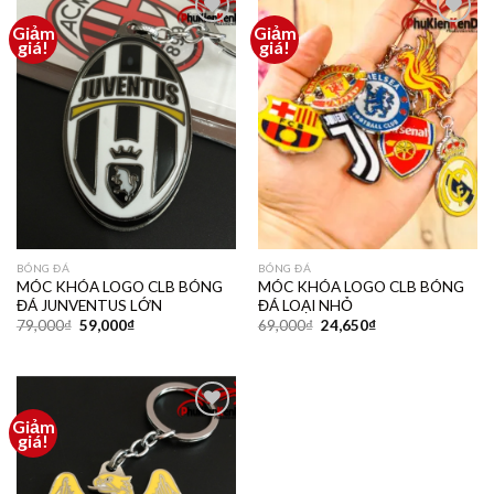
Giảm
Giảm
Thêm
Thêm
giá!
giá!
vào
vào
yêu
yêu
thích
thích
BÓNG ĐÁ
BÓNG ĐÁ
MÓC KHÓA LOGO CLB BÓNG
MÓC KHÓA LOGO CLB BÓNG
ĐÁ JUNVENTUS LỚN
ĐÁ LOẠI NHỎ
79,000
₫
59,000
₫
69,000
₫
24,650
₫
Giảm
Thêm
giá!
vào
yêu
thích