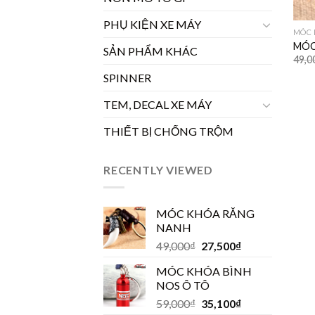
PHỤ KIỆN XE MÁY
MÓC 
MÓC
SẢN PHẨM KHÁC
49,0
SPINNER
TEM, DECAL XE MÁY
THIẾT BỊ CHỐNG TRỘM
RECENTLY VIEWED
MÓC KHÓA RĂNG
NANH
49,000
₫
27,500
₫
MÓC KHÓA BÌNH
NOS Ô TÔ
59,000
₫
35,100
₫