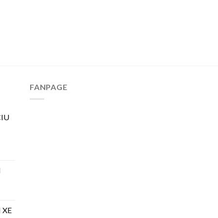
FANPAGE
IU
H
 XE