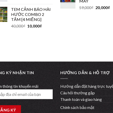
MÁY
59,000
₫
20,000
₫
TEM CẢNH BÁO HÀI
HƯỚC COMBO 2
TẤM [4 MIẾNG]
40,000
₫
10,000
₫
NG KÝ NHẬN TIN
HƯỚNG DẪN & HỖ TRỢ
 thông tin khuyến mãi
Hướng dẫn đặt hàng trực tuy
Câu hỏi thường gặp
Thanh toán và giao hàng
Chính sách bảo mật