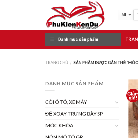
Skip
to
content
Danh mục sản phẩm
TRAN
TRANG CHỦ
SẢN PHẨM ĐƯỢC GẮN THẺ “MÓC
/
DANH MỤC SẢN PHẨM
Giả
giá!
CÒI Ô TÔ, XE MÁY
ĐẾ XOAY TRƯNG BÀY SP
MÓC KHÓA
NÓN MÔ TÔ GP