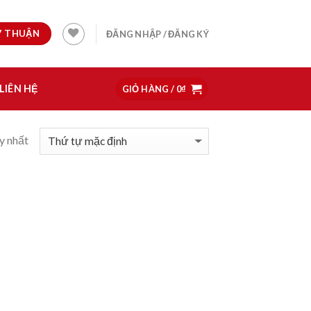
97 THUẬN
ĐĂNG NHẬP / ĐĂNG KÝ
LIÊN HỆ
GIỎ HÀNG /
0
₫
y nhất