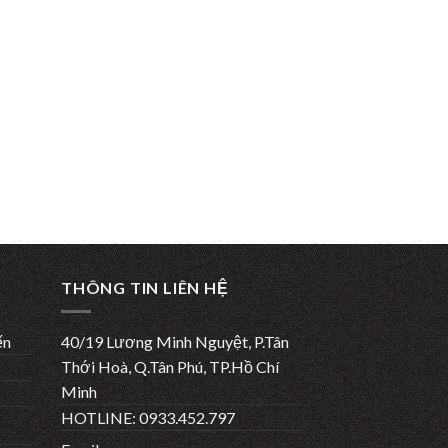
THÔNG TIN LIÊN HỆ
ến
40/19 Lương Minh Nguyệt, P.Tân
Thới Hoà, Q.Tân Phú, TP.Hồ Chí
Minh
HOTLINE: 0933.452.797