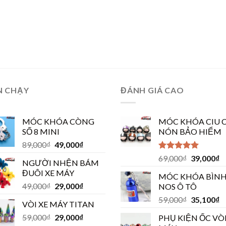
N CHẠY
ĐÁNH GIÁ CAO
MÓC KHÓA CÒNG
MÓC KHÓA CIU C
SỐ 8 MINI
NÓN BẢO HIỂM
89,000
₫
49,000
₫
Được xếp
69,000
₫
39,000
₫
NGƯỜI NHỆN BÁM
hạng
5.00
5
ĐUÔI XE MÁY
sao
MÓC KHÓA BÌN
49,000
₫
29,000
₫
NOS Ô TÔ
59,000
₫
35,100
₫
VÒI XE MÁY TITAN
59,000
₫
29,000
₫
PHỤ KIỆN ỐC VÒI