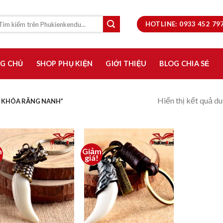
HOTLINE: 0933 452 7
G CHỦ
SHOP PHỤ KIỆN
GIỚI THIỆU
BLOG CHIA SẺ
Hiển thị kết quả du
 KHÓA RĂNG NANH”
m
Giảm
Thêm
Thêm
giá!
vào
vào
yêu
yêu
thích
thích