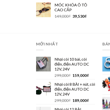
MÓC KHÓA Ô TÔ
CAO CẤP
149,000
₫
39,530
₫
MỚI NHẤT
BÁ
Nhại còi 10 bài, còi
điện, điện AUTO DC
12V, 24V
299,000
₫
159,000
₫
Nhại còi 8 BÀI + nút, còi
điện, điện AUTO DC
12V, 24V
299,000
₫
189,000
₫
Nhại còi 12 BÀI,