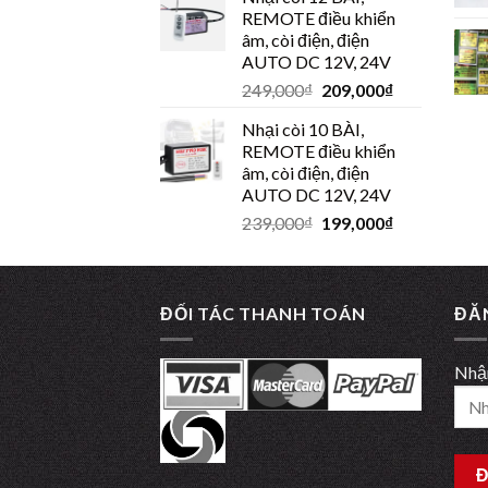
REMOTE điều khiển
âm, còi điện, điện
AUTO DC 12V, 24V
249,000
₫
209,000
₫
Nhại còi 10 BÀI,
REMOTE điều khiển
âm, còi điện, điện
AUTO DC 12V, 24V
239,000
₫
199,000
₫
ĐỐI TÁC THANH TOÁN
ĐĂ
Nhận