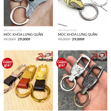
MÔ HÌNH Ô TÔ
MÔ HÌNH Ô TÔ
MÓC KHÓA LƯNG QUẦN
MÓC KHÓA LƯNG QUẦN
99,000
₫
29,000
₫
99,000
₫
29,000
₫
Giảm
Giảm
Thêm
Thêm
giá!
giá!
vào
vào
yêu
yêu
thích
thích