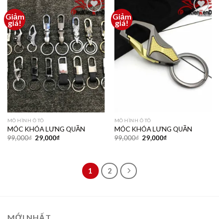
Giảm
Giảm
Thêm
Thêm
giá!
giá!
vào
vào
yêu
yêu
thích
thích
MÔ HÌNH Ô TÔ
MÔ HÌNH Ô TÔ
MÓC KHÓA LƯNG QUẦN
MÓC KHÓA LƯNG QUẦN
99,000
₫
29,000
₫
99,000
₫
29,000
₫
1
2
MỚI NHẤT