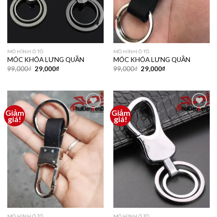
MÔ HÌNH Ô TÔ
MÔ HÌNH Ô TÔ
MÓC KHÓA LƯNG QUẦN
MÓC KHÓA LƯNG QUẦN
99,000
₫
29,000
₫
99,000
₫
29,000
₫
Giảm
Giảm
Thêm
Thêm
giá!
giá!
vào
vào
yêu
yêu
thích
thích
MÔ HÌNH Ô TÔ
MÔ HÌNH Ô TÔ