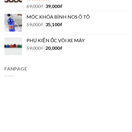
Được xếp
69,000
₫
39,000
₫
hạng
5.00
5
sao
MÓC KHÓA BÌNH NOS Ô TÔ
59,000
₫
35,100
₫
PHỤ KIỆN ỐC VÒI XE MÁY
59,000
₫
20,000
₫
FANPAGE