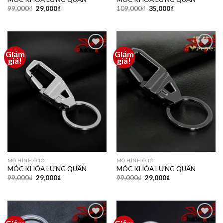
99,000
₫
29,000
₫
109,000
₫
35,000
₫
Giảm
Giảm
Thêm
Thêm
giá!
giá!
vào
vào
yêu
yêu
thích
thích
MÔ HÌNH Ô TÔ
MÔ HÌNH Ô TÔ
MÓC KHÓA LƯNG QUẦN
MÓC KHÓA LƯNG QUẦN
99,000
₫
29,000
₫
99,000
₫
29,000
₫