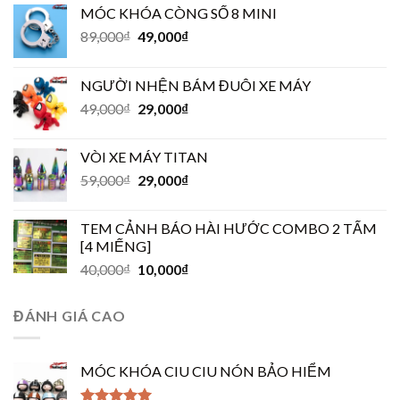
MÓC KHÓA CÒNG SỐ 8 MINI
89,000
₫
49,000
₫
NGƯỜI NHỆN BÁM ĐUÔI XE MÁY
49,000
₫
29,000
₫
VÒI XE MÁY TITAN
59,000
₫
29,000
₫
TEM CẢNH BÁO HÀI HƯỚC COMBO 2 TẤM
[4 MIẾNG]
40,000
₫
10,000
₫
ĐÁNH GIÁ CAO
MÓC KHÓA CIU CIU NÓN BẢO HIỂM