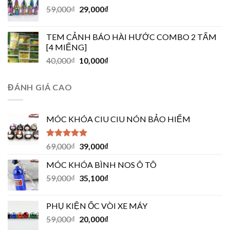
59,000
₫
29,000
₫
TEM CẢNH BÁO HÀI HƯỚC COMBO 2 TẤM
[4 MIẾNG]
40,000
₫
10,000
₫
ĐÁNH GIÁ CAO
MÓC KHÓA CIU CIU NÓN BẢO HIỂM
Được xếp
69,000
₫
39,000
₫
hạng
5.00
5
sao
MÓC KHÓA BÌNH NOS Ô TÔ
59,000
₫
35,100
₫
PHỤ KIỆN ỐC VÒI XE MÁY
59,000
₫
20,000
₫