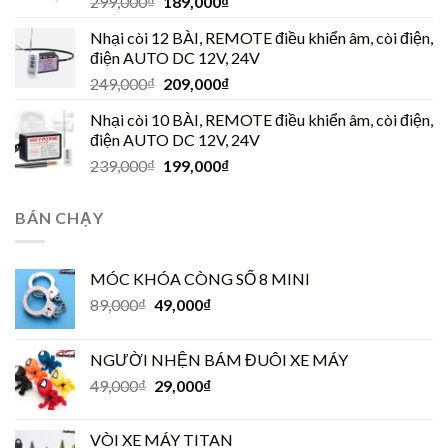
299,000
₫
189,000
₫
Nhại còi 12 BÀI, REMOTE điều khiển âm, còi điện,
điện AUTO DC 12V, 24V
249,000
₫
209,000
₫
Nhại còi 10 BÀI, REMOTE điều khiển âm, còi điện,
điện AUTO DC 12V, 24V
239,000
₫
199,000
₫
BÁN CHẠY
MÓC KHÓA CÒNG SỐ 8 MINI
89,000
₫
49,000
₫
NGƯỜI NHỆN BÁM ĐUÔI XE MÁY
49,000
₫
29,000
₫
VÒI XE MÁY TITAN