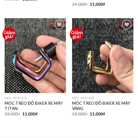
59,000
₫
11,000
₫
Giảm
Giảm
Thêm
Thêm
giá!
giá!
vào
vào
yêu
yêu
thích
thích
MÓC TREO ĐỒ
MÓC TREO ĐỒ
MÓC TREO ĐỒ BIKER XE MÁY
MÓC TREO ĐỒ BIKER XE MÁY
TITAN
VÀNG
59,000
₫
11,000
₫
59,000
₫
11,000
₫