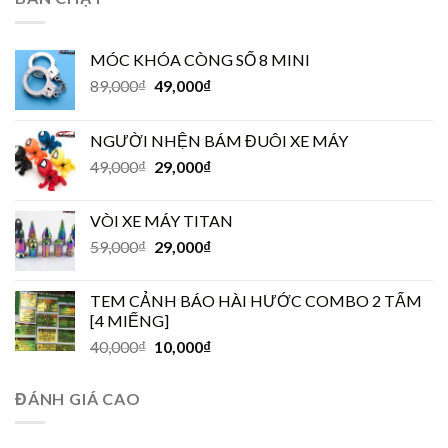
MÓC KHÓA CÒNG SỐ 8 MINI
89,000
₫
49,000
₫
NGƯỜI NHỆN BÁM ĐUÔI XE MÁY
49,000
₫
29,000
₫
VÒI XE MÁY TITAN
59,000
₫
29,000
₫
TEM CẢNH BÁO HÀI HƯỚC COMBO 2 TẤM
[4 MIẾNG]
40,000
₫
10,000
₫
ĐÁNH GIÁ CAO