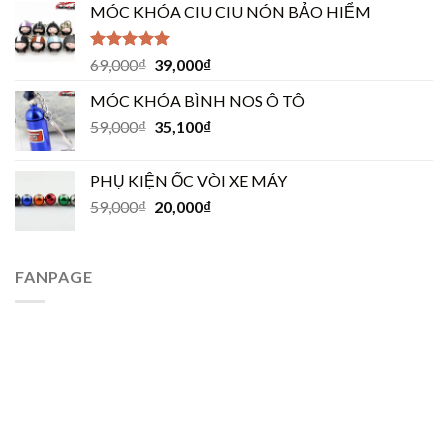
MÓC KHÓA CIU CIU NÓN BẢO HIỂM
Được xếp
69,000
₫
39,000
₫
hạng
5.00
5
sao
MÓC KHÓA BÌNH NOS Ô TÔ
59,000
₫
35,100
₫
PHỤ KIỆN ỐC VÒI XE MÁY
59,000
₫
20,000
₫
FANPAGE