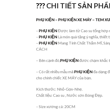
???
CHI TIẾT SẢN PHẨ
PHỤ KIỆN –
PHỤ KIỆN
XE MÁY – TEM X
–
PHỤ KIỆN
Được làm từ Cao su tổng hơp m
–
PHỤ KIỆN
Là món quà tặng ý nghĩa, thiết 
–
PHỤ KIỆN
Mang Tính Chất Thẩm Mĩ, Sáng
CÁCH
– Bên cạnh đó,
PHỤ KIỆN
đươc chạm khắc tỉ 
– Có rất nhiều mẫu mã
PHỤ KIỆN
đa dạng đ
cho chính chiếc XE MÁY của bạn.
Kích thước: Nhỏ-Gọn-Nhẹ.
Chất liệu: Cao su , Nước sơn Bóng Đẹp.
– Size xương cá: 20CM