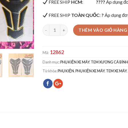
FREE SHIP
HCM
:
????
Áp dụng đơ
FREE SHIP
TOÀN QUỐC
:
?
Áp dụng đơ
THÊM VÀO GIỎ HÀNG
12862
Mã:
Danh mục:
PHỤ KIỆN XE MÁY
,
TEM XƯƠNG CÁ BÌNH
Từ khóa:
PHỤ KIỆN
,
PHỤ KIỆN XE MÁY
,
TEM XE MÁY
,