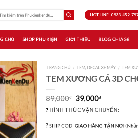
HOTLINE: 0933 452 7
G CHỦ
SHOP PHỤ KIỆN
GIỚI THIỆU
BLOG CHIA SẺ
TRANG CHỦ
TEM, DECAL XE MÁY
TEM XƯ
/
/
TEM XƯƠNG CÁ 3D CH
Thêm
vào
yêu
89,000
39,000
₫
₫
thích
?
HÌNH THỨC VẬN CHUYỂN:
?
SHIP COD:
GIAO HÀNG TẬN NƠI
(Nhận