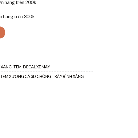
n hàng trên 200k
n hàng trên 300k
 XĂNG
,
TEM, DECAL XE MÁY
TEM XƯƠNG CÁ 3D CHỐNG TRẦY BÌNH XĂNG