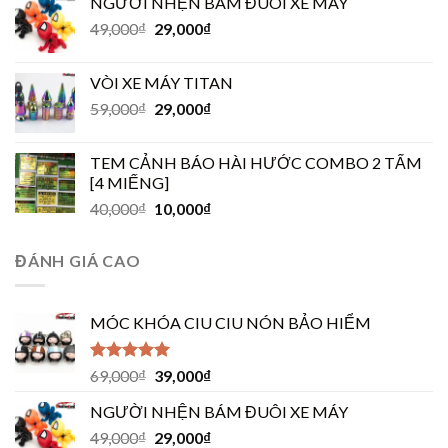
NGƯỜI NHỆN BÁM ĐUÔI XE MÁY
49,000
₫
29,000
₫
VÒI XE MÁY TITAN
59,000
₫
29,000
₫
TEM CẢNH BÁO HÀI HƯỚC COMBO 2 TẤM
[4 MIẾNG]
40,000
₫
10,000
₫
ĐÁNH GIÁ CAO
MÓC KHÓA CIU CIU NÓN BẢO HIỂM
Được xếp
69,000
₫
39,000
₫
hạng
5.00
5
sao
NGƯỜI NHỆN BÁM ĐUÔI XE MÁY
49,000
₫
29,000
₫