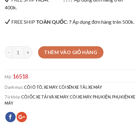
400k.
FREE SHIP
TOÀN QUỐC
:
?
Áp dụng đơn hàng trên 500k.
THÊM VÀO GIỎ HÀNG
16518
Mã:
Danh mục:
CÒI Ô TÔ, XE MÁY
,
CÒI SÊN XE TẢI, XE MÁY
Từ khóa:
CÒI ỐC XE TẢI VÀ XE MÁY
,
CÒI XE MÁY
,
PHỤ KIỆN
,
PHỤ KIỆN XE
MÁY