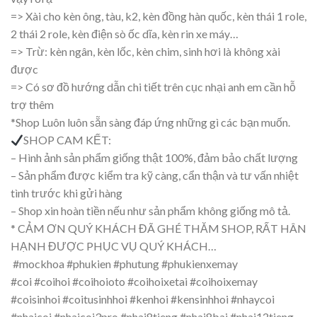
=> Xài cho kèn ông, tàu, k2, kèn đồng hàn quốc, kèn thái 1 role,
2 thái 2 role, kèn điện sò ốc dĩa, kèn rin xe máy…
=> Trừ: kèn ngân, kèn lốc, kèn chim, sinh hơi là không xài
được
=> Có sơ đồ hướng dẫn chi tiết trên cục nhại anh em cần hỗ
trợ thêm
*Shop Luôn luôn sẵn sàng đáp ứng những gì các bạn muốn.
SHOP CAM KẾT:
– Hình ảnh sản phẩm giống thật 100%, đảm bảo chất lượng
– Sản phẩm được kiểm tra kỹ càng, cẩn thận và tư vấn nhiệt
tình trước khi gửi hàng
– Shop xin hoàn tiền nếu như sản phẩm không giống mô tả.
* CẢM ƠN QUÝ KHÁCH ĐÃ GHÉ THĂM SHOP, RẤT HÂN
HẠNH ĐƯỢC PHỤC VỤ QUÝ KHÁCH…
#mockhoa #phukien #phutung #phukienxemay
#coi #coihoi #coihoioto #coihoixetai #coihoixemay
#coisinhoi #coitusinhhoi #kenhoi #kensinhhoi #nhaycoi
#nhaicoi #nhaicoi3pro #nhai8tieng #nhai8bai #nhai12tieng