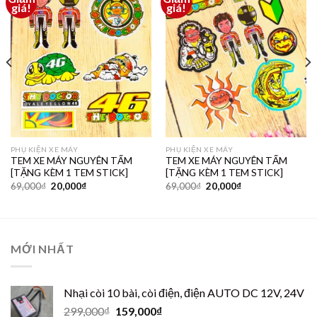
Thêm
Thêm
giá!
giá!
vào
vào
yêu
yêu
thích
thích
PHỤ KIỆN XE MÁY
PHỤ KIỆN XE MÁY
TEM XE MÁY NGUYÊN TẤM
TEM XE MÁY NGUYÊN TẤM
[TẶNG KÈM 1 TEM STICK]
[TẶNG KÈM 1 TEM STICK]
69,000
₫
20,000
₫
69,000
₫
20,000
₫
MỚI NHẤT
Nhại còi 10 bài, còi điện, điện AUTO DC 12V, 24V
299,000
₫
159,000
₫