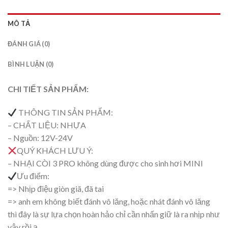
MÔ TẢ
ĐÁNH GIÁ (0)
BÌNH LUẬN (0)
CHI TIẾT SẢN PHẨM:
THÔNG TIN SẢN PHẨM:
– CHẤT LIỆU: NHỰA
– Nguồn: 12V-24V
QUÝ KHÁCH LƯU Ý:
– NHẠI CÒI 3 PRO không dùng được cho sinh hơi MINI
Ưu điểm:
=> Nhịp điệu giòn giã, đã tai
=> anh em không biết đánh vô lăng, hoặc nhát đánh vô lăng
thì đây là sự lựa chọn hoàn hảo chỉ cần nhấn giữ là ra nhịp như
vậy rồi ạ