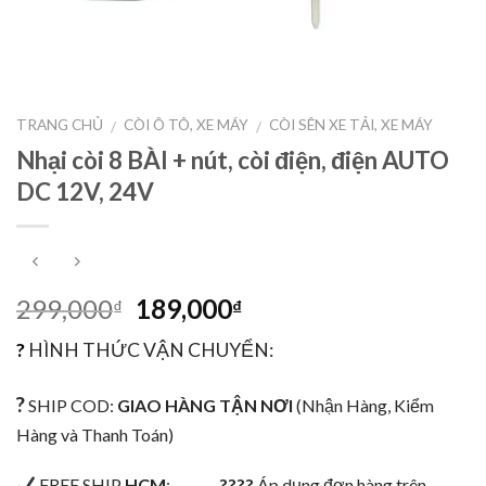
TRANG CHỦ
CÒI Ô TÔ, XE MÁY
CÒI SÊN XE TẢI, XE MÁY
/
/
Nhại còi 8 BÀI + nút, còi điện, điện AUTO
DC 12V, 24V
299,000
189,000
₫
₫
?
HÌNH THỨC VẬN CHUYỂN:
?
SHIP COD:
GIAO HÀNG TẬN NƠI
(Nhận Hàng, Kiểm
Hàng và Thanh Toán)
FREE SHIP
HCM
:
????
Áp dụng đơn hàng trên