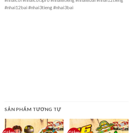
#nhai12bai #nhai3tieng #nhai3bai
SẢN PHẨM TƯƠNG TỰ
Giảm
Giảm