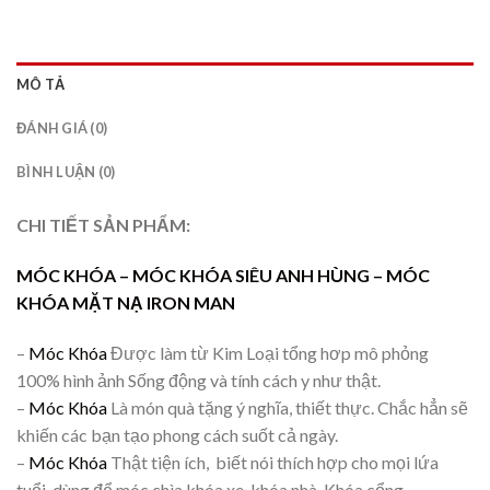
MÔ TẢ
ĐÁNH GIÁ (0)
BÌNH LUẬN (0)
CHI TIẾT SẢN PHẨM:
MÓC KHÓA –
MÓC KHÓA SIÊU ANH HÙNG – MÓC
KHÓA MẶT NẠ IRON MAN
–
Móc Khóa
Được làm từ Kim Loại tổng hơp mô phỏng
100% hình ảnh Sống động và tính cách y như thật.
–
Móc Khóa
Là món quà tặng ý nghĩa, thiết thực. Chắc hẳn sẽ
khiến các bạn tạo phong cách suốt cả ngày.
–
Móc Khóa
Thật tiện ích, biết nói thích hợp cho mọi lứa
tuổi, dùng để móc chìa khóa xe, khóa nhà, Khóa cổng