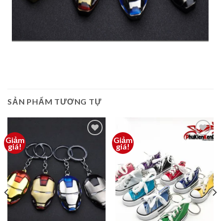
SẢN PHẨM TƯƠNG TỰ
Giảm
Giảm
Thêm
Thêm
giá!
giá!
vào
vào
yêu
yêu
thích
thích