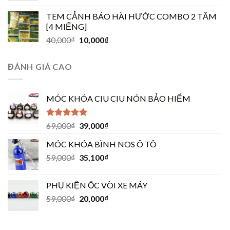
TEM CẢNH BÁO HÀI HƯỚC COMBO 2 TẤM
[4 MIẾNG]
40,000
₫
10,000
₫
ĐÁNH GIÁ CAO
MÓC KHÓA CIU CIU NÓN BẢO HIỂM
Được xếp
69,000
₫
39,000
₫
hạng
5.00
5
sao
MÓC KHÓA BÌNH NOS Ô TÔ
59,000
₫
35,100
₫
PHỤ KIỆN ỐC VÒI XE MÁY
59,000
₫
20,000
₫