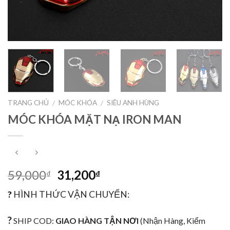
TRANG CHỦ
MÓC KHÓA
SIÊU ANH HÙNG
/
/
MÓC KHÓA MẶT NẠ IRON MAN
59,000
31,200
₫
₫
?
HÌNH THỨC VẬN CHUYỂN:
?
SHIP COD:
GIAO HÀNG TẬN NƠI
(Nhận Hàng, Kiểm