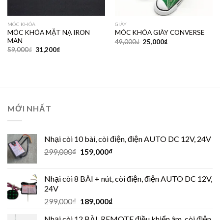
MÓC KHÓA
GIÀY
MÓC KHÓA MẶT NẠ IRON
MÓC KHÓA GIÀY CONVERSE
MAN
49,000
₫
25,000
₫
59,000
₫
31,200
₫
MỚI NHẤT
Nhại còi 10 bài, còi điện, điện AUTO DC 12V, 24V
299,000
₫
159,000
₫
Nhại còi 8 BÀI + nút, còi điện, điện AUTO DC 12V,
24V
299,000
₫
189,000
₫
Nhại còi 12 BÀI, REMOTE điều khiển âm, còi điện,