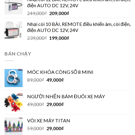
điện AUTO DC 12V, 24V
249,000
₫
209,000
₫
Nhại còi 10 BÀI, REMOTE điều khiển âm, còi điện,
điện AUTO DC 12V, 24V
239,000
₫
199,000
₫
BÁN CHẠY
MÓC KHÓA CÒNG SỐ 8 MINI
89,000
₫
49,000
₫
NGƯỜI NHỆN BÁM ĐUÔI XE MÁY
49,000
₫
29,000
₫
VÒI XE MÁY TITAN
59,000
₫
29,000
₫