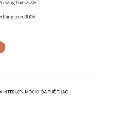
n hàng trên 200k
n hàng trên 300k
Á INTER LỚN
,
MÓC KHÓA THỂ THAO