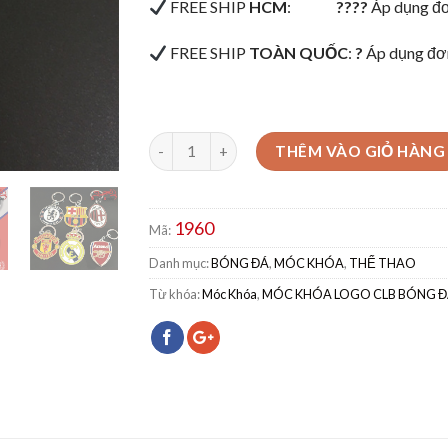
FREE SHIP
HCM
:
????
Áp dụng đơ
FREE SHIP
TOÀN QUỐC
:
?
Áp dụng đơ
THÊM VÀO GIỎ HÀNG
1960
Mã:
Danh mục:
BÓNG ĐÁ
,
MÓC KHÓA
,
THỂ THAO
Từ khóa:
Móc Khóa
,
MÓC KHÓA LOGO CLB BÓNG Đ