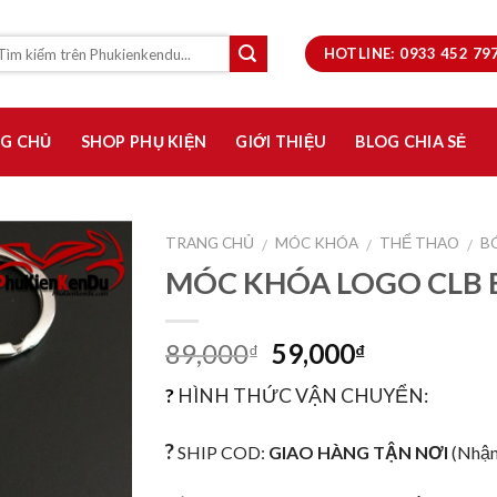
HOTLINE: 0933 452 7
G CHỦ
SHOP PHỤ KIỆN
GIỚI THIỆU
BLOG CHIA SẺ
TRANG CHỦ
MÓC KHÓA
THỂ THAO
B
/
/
/
MÓC KHÓA LOGO CLB 
Thêm
vào
yêu
89,000
59,000
₫
₫
thích
?
HÌNH THỨC VẬN CHUYỂN:
?
SHIP COD:
GIAO HÀNG TẬN NƠI
(Nhận