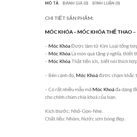
MÔ TẢ
ĐÁNH GIÁ (0)
BÌNH LUẬN (0)
CHI TIẾT SẢN PHẨM:
MÓC KHÓA –
MÓC KHÓA THỂ THAO
–
–
Móc Khóa
Được làm từ Kim Loại tổng hơp 
–
Móc Khóa
Là món quà tặng ý nghĩa, thiết 
–
Móc Khóa
Thật tiện ích, biết nói thích hợ
– Bên cạnh đó,
Móc Khoá
đươc chạm khắc tỉ 
– Có rất nhiều mẫu mã
Móc Khoá
đa dạng để
cho chính chùm chìa khoá của bạn.
Kích thước: Nhỏ-Gọn-Nhẹ.
Chất liệu: Nhôm, Nước sơn bóng đẹp.