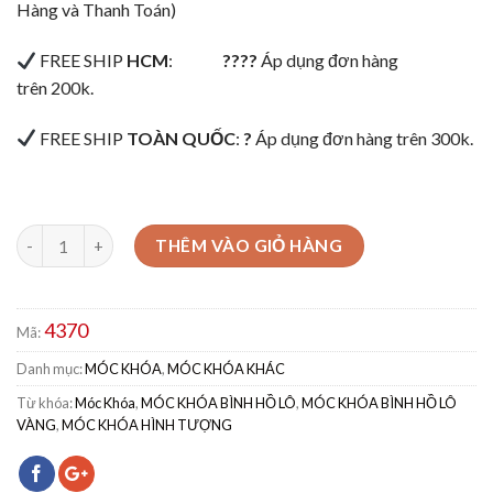
Hàng và Thanh Toán)
FREE SHIP
HCM
:
????
Áp dụng đơn hàng
trên 200k.
FREE SHIP
TOÀN QUỐC
:
?
Áp dụng đơn hàng trên 300k.
THÊM VÀO GIỎ HÀNG
4370
Mã:
Danh mục:
MÓC KHÓA
,
MÓC KHÓA KHÁC
Từ khóa:
Móc Khóa
,
MÓC KHÓA BÌNH HỒ LÔ
,
MÓC KHÓA BÌNH HỒ LÔ
VÀNG
,
MÓC KHÓA HÌNH TƯỢNG