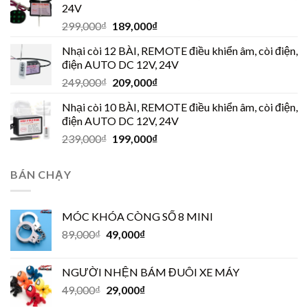
24V
299,000
₫
189,000
₫
Nhại còi 12 BÀI, REMOTE điều khiển âm, còi điện,
điện AUTO DC 12V, 24V
249,000
₫
209,000
₫
Nhại còi 10 BÀI, REMOTE điều khiển âm, còi điện,
điện AUTO DC 12V, 24V
239,000
₫
199,000
₫
BÁN CHẠY
MÓC KHÓA CÒNG SỐ 8 MINI
89,000
₫
49,000
₫
NGƯỜI NHỆN BÁM ĐUÔI XE MÁY
49,000
₫
29,000
₫