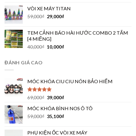
VÒI XE MÁY TITAN
59,000
₫
29,000
₫
TEM CẢNH BÁO HÀI HƯỚC COMBO 2 TẤM
[4 MIẾNG]
40,000
₫
10,000
₫
ĐÁNH GIÁ CAO
MÓC KHÓA CIU CIU NÓN BẢO HIỂM
Được xếp
69,000
₫
39,000
₫
hạng
5.00
5
sao
MÓC KHÓA BÌNH NOS Ô TÔ
59,000
₫
35,100
₫
PHỤ KIỆN ỐC VÒI XE MÁY