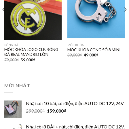
BÓNG ĐÁ
MÓC KHÓA
MÓC KHÓA LOGO CLB BÓNG
MÓC KHÓA CÒNG SỐ 8 MINI
ĐÁ REAL MANDRID LỚN
89,000
₫
49,000
₫
79,000
₫
59,000
₫
MỚI NHẤT
Nhại còi 10 bài, còi điện, điện AUTO DC 12V, 24V
299,000
₫
159,000
₫
Nhại còi 8 BÀI + nút, còi điện, điện AUTO DC 12V,