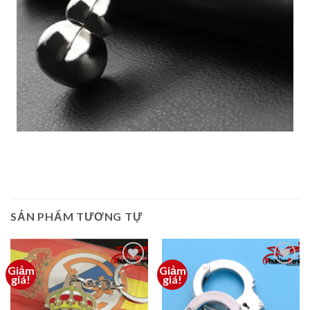
SẢN PHẨM TƯƠNG TỰ
Giảm
Giảm
Thêm
Thêm
giá!
giá!
vào
vào
yêu
yêu
thích
thích