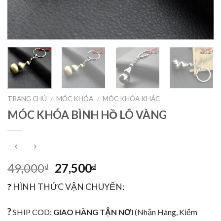
TRANG CHỦ
MÓC KHÓA
MÓC KHÓA KHÁC
/
/
MÓC KHÓA BÌNH HỒ LÔ VÀNG
49,000
27,500
₫
₫
?
HÌNH THỨC VẬN CHUYỂN:
?
SHIP COD:
GIAO HÀNG TẬN NƠI
(Nhận Hàng, Kiểm