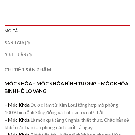
MÔ TẢ
ĐÁNH GIÁ (0)
BÌNH LUẬN (0)
CHI TIẾT SẢN PHẨM:
MÓC KHÓA –
MÓC KHÓA HÌNH TƯỢNG – MÓC KHÓA
BÌNH HỒ LÔ VÀNG
–
Móc Khóa
Được làm từ Kim Loại tổng hơp mô phỏng
100% hình ảnh Sống động và tính cách y như thật.
–
Móc Khóa
Là món quà tặng ý nghĩa, thiết thực. Chắc hẳn sẽ
khiến các bạn tạo phong cách suốt cả ngày.
–
Móc Khóa
Thật tiện ích, biết nói thích hợp cho mọi lứa