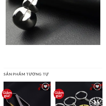
SẢN PHẨM TƯƠNG TỰ
Giảm
Giảm
Thêm
Thêm
giá!
giá!
vào
vào
yêu
yêu
thích
thích