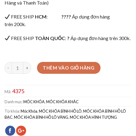
Hàng và Thanh Toán)
FREE SHIP
HCM
:
????
Áp dụng đơn hàng
trên 200k.
FREE SHIP
TOÀN QUỐC
:
?
Áp dụng đơn hàng trên 300k.
THÊM VÀO GIỎ HÀNG
4375
Mã:
Danh mục:
MÓC KHÓA
,
MÓC KHÓA KHÁC
Từ khóa:
Móc Khóa
,
MÓC KHÓA BÌNH HỒ LÔ
,
MÓC KHÓA BÌNH HỒ LÔ
BẠC
,
MÓC KHÓA BÌNH HỒ LÔ VÀNG
,
MÓC KHÓA HÌNH TƯỢNG