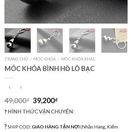
TRANG CHỦ
MÓC KHÓA
MÓC KHÓA KHÁC
/
/
MÓC KHÓA BÌNH HỒ LÔ BẠC
49,000
39,200
₫
₫
?
HÌNH THỨC VẬN CHUYỂN:
?
SHIP COD:
GIAO HÀNG TẬN NƠI
(Nhận Hàng, Kiểm