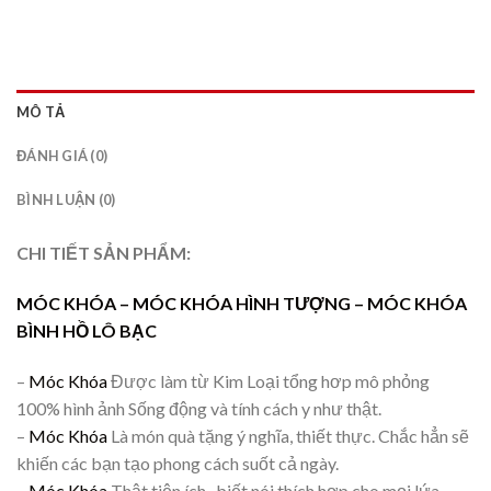
MÔ TẢ
ĐÁNH GIÁ (0)
BÌNH LUẬN (0)
CHI TIẾT SẢN PHẨM:
MÓC KHÓA –
MÓC KHÓA HÌNH TƯỢNG – MÓC KHÓA
BÌNH HỒ LÔ BẠC
–
Móc Khóa
Được làm từ Kim Loại tổng hơp mô phỏng
100% hình ảnh Sống động và tính cách y như thật.
–
Móc Khóa
Là món quà tặng ý nghĩa, thiết thực. Chắc hẳn sẽ
khiến các bạn tạo phong cách suốt cả ngày.
–
Móc Khóa
Thật tiện ích, biết nói thích hợp cho mọi lứa