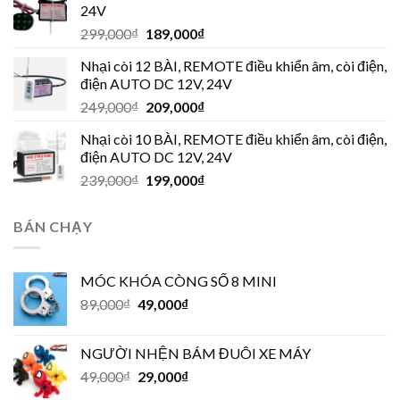
24V
299,000
₫
189,000
₫
Nhại còi 12 BÀI, REMOTE điều khiển âm, còi điện,
điện AUTO DC 12V, 24V
249,000
₫
209,000
₫
Nhại còi 10 BÀI, REMOTE điều khiển âm, còi điện,
điện AUTO DC 12V, 24V
239,000
₫
199,000
₫
BÁN CHẠY
MÓC KHÓA CÒNG SỐ 8 MINI
89,000
₫
49,000
₫
NGƯỜI NHỆN BÁM ĐUÔI XE MÁY
49,000
₫
29,000
₫