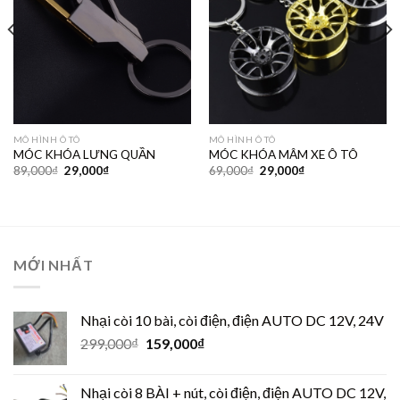
MÔ HÌNH Ô TÔ
MÔ HÌNH Ô TÔ
MÓC KHÓA LƯNG QUẦN
MÓC KHÓA MÂM XE Ô TÔ
89,000
₫
29,000
₫
69,000
₫
29,000
₫
MỚI NHẤT
Nhại còi 10 bài, còi điện, điện AUTO DC 12V, 24V
299,000
₫
159,000
₫
Nhại còi 8 BÀI + nút, còi điện, điện AUTO DC 12V,