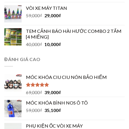
VÒI XE MÁY TITAN
59,000
₫
29,000
₫
TEM CẢNH BÁO HÀI HƯỚC COMBO 2 TẤM
[4 MIẾNG]
40,000
₫
10,000
₫
ĐÁNH GIÁ CAO
MÓC KHÓA CIU CIU NÓN BẢO HIỂM
Được xếp
69,000
₫
39,000
₫
hạng
5.00
5
sao
MÓC KHÓA BÌNH NOS Ô TÔ
59,000
₫
35,100
₫
PHỤ KIỆN ỐC VÒI XE MÁY