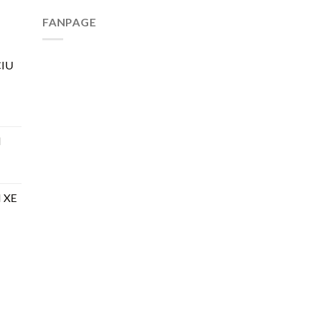
FANPAGE
IU
H
 XE