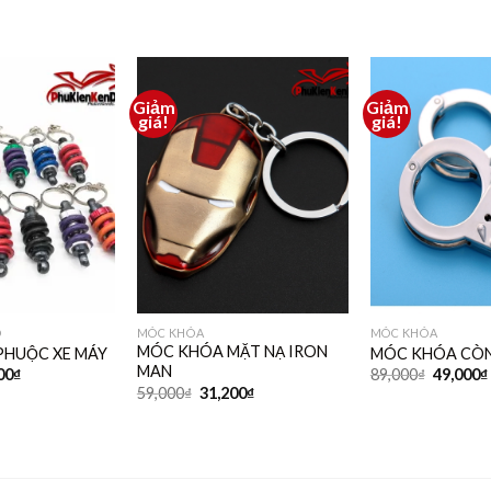
Giảm
Giảm
Thêm
Thêm
giá!
giá!
vào
vào
yêu
yêu
thích
thích
Ô
MÓC KHÓA
MÓC KHÓA
MÓC KHÓA MẶT NẠ IRON
PHUỘC XE MÁY
MÓC KHÓA CÒNG
MAN
00
₫
89,000
₫
49,000
₫
59,000
₫
31,200
₫