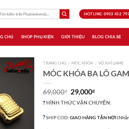
HOTLINE: 0933 452 7
G CHỦ
SHOP PHỤ KIỆN
GIỚI THIỆU
BLOG CHIA SẺ
TRANG CHỦ
MÓC KHÓA
VŨ KHÍ GAME
/
/
MÓC KHÓA BA LÔ GAM
Thêm
vào
yêu
69,000
29,000
₫
₫
thích
?
HÌNH THỨC VẬN CHUYỂN:
?
SHIP COD:
GIAO HÀNG TẬN NƠI
(Nhận