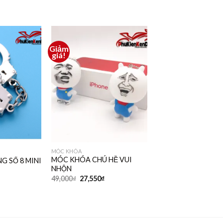
Giảm
Thêm
Thêm
giá!
vào
vào
yêu
yêu
thích
thích
MÓC KHÓA
MÓC KHÓA CHÚ HỀ VUI
 SỐ 8 MINI
NHỘN
49,000
₫
27,550
₫