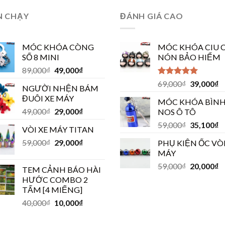
N CHẠY
ĐÁNH GIÁ CAO
MÓC KHÓA CÒNG
MÓC KHÓA CIU C
SỐ 8 MINI
NÓN BẢO HIỂM
89,000
₫
49,000
₫
Được xếp
69,000
₫
39,000
₫
NGƯỜI NHỆN BÁM
hạng
5.00
5
ĐUÔI XE MÁY
sao
MÓC KHÓA BÌN
49,000
₫
29,000
₫
NOS Ô TÔ
59,000
₫
35,100
₫
VÒI XE MÁY TITAN
59,000
₫
29,000
₫
PHỤ KIỆN ỐC VÒI
MÁY
59,000
₫
20,000
₫
TEM CẢNH BÁO HÀI
HƯỚC COMBO 2
TẤM [4 MIẾNG]
40,000
₫
10,000
₫