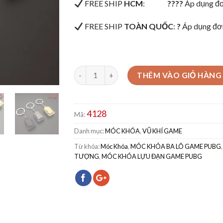
FREE SHIP
HCM
:
????
Áp dụng đơ
FREE SHIP
TOÀN QUỐC
:
?
Áp dụng đơn
THÊM VÀO GIỎ HÀNG
4128
Mã:
Danh mục:
MÓC KHÓA
,
VŨ KHÍ GAME
Từ khóa:
Móc Khóa
,
MÓC KHÓA BA LÔ GAME PUBG
TƯỢNG
,
MÓC KHÓA LỰU ĐẠN GAME PUBG