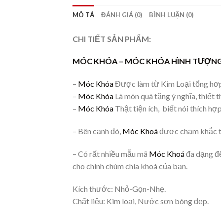
MÔ TẢ
ĐÁNH GIÁ (0)
BÌNH LUẬN (0)
CHI TIẾT SẢN PHẨM:
MÓC KHÓA –
MÓC KHÓA HÌNH TƯỢNG
–
Móc Khóa
Được làm từ Kim Loại tổng hơp 
–
Móc Khóa
Là món quà tặng ý nghĩa, thiết 
–
Móc Khóa
Thật tiện ích, biết nói thích hợ
– Bên cạnh đó,
Móc Khoá
đươc chạm khắc tỉ 
– Có rất nhiều mẫu mã
Móc Khoá
đa dạng để
cho chính chùm chìa khoá của bạn.
Kích thước: Nhỏ-Gọn-Nhẹ.
Chất liệu: Kim loại, Nước sơn bóng đẹp.