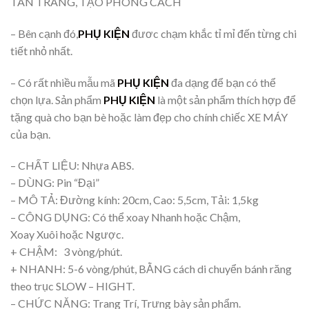
TÂN TRANG, TẠO PHONG CÁCH
– Bên cạnh đó,
PHỤ KIỆN
đươc chạm khắc tỉ mỉ đến từng chi
tiết nhỏ nhất.
– Có rất nhiều mẫu mã
PHỤ KIỆN
đa dạng để bạn có thể
chọn lựa. Sản phẩm
PHỤ KIỆN
là một sản phẩm thích hợp để
tặng quà cho bạn bè hoặc làm đẹp cho chính chiếc XE MÁY
của bạn.
– CHẤT LIỆU: Nhựa ABS.
– DÙNG: Pin “Đại”
– MÔ TẢ: Đường kính: 20cm, Cao: 5,5cm, Tải: 1,5kg
– CÔNG DỤNG: Có thể xoay Nhanh hoặc Chậm,
Xoay Xuôi hoặc Ngược.
+ CHẬM: 3 vòng/phút.
+ NHANH: 5-6 vòng/phút, BẰNG cách di chuyển bánh răng
theo trục SLOW – HIGHT.
– CHỨC NĂNG: Trang Trí, Trưng bày sản phẩm.