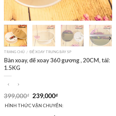
TRANG CHỦ
ĐẾ XOAY TRƯNG BÀY SP
/
Bàn xoay, đế xoay 360 gương , 20CM, tải:
1.5KG
399,000
239,000
₫
₫
HÌNH THỨC VẬN CHUYỂN: