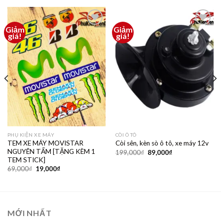
Giảm
Giảm
Thêm
Thêm
giá!
giá!
vào
vào
yêu
yêu
thích
thích
PHỤ KIỆN XE MÁY
CÒI Ô TÔ
TEM XE MÁY MOVISTAR
Còi sên, kèn sò ô tô, xe máy 12v
NGUYÊN TẤM [TẶNG KÈM 1
199,000
₫
89,000
₫
TEM STICK]
69,000
₫
19,000
₫
MỚI NHẤT