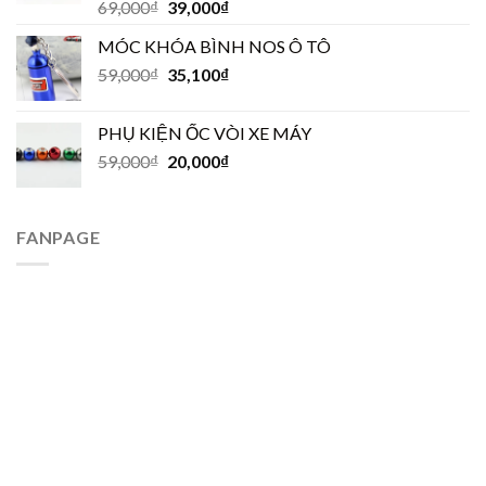
Được xếp
69,000
₫
39,000
₫
hạng
5.00
5
sao
MÓC KHÓA BÌNH NOS Ô TÔ
59,000
₫
35,100
₫
PHỤ KIỆN ỐC VÒI XE MÁY
59,000
₫
20,000
₫
FANPAGE