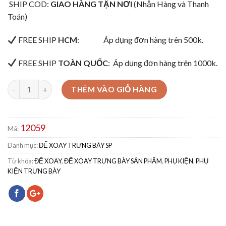
SHIP COD:
GIAO HÀNG TẬN NƠI
(Nhận Hàng và Thanh
Toán)
FREE SHIP
HCM
:
Áp dụng đơn hàng trên 500k.
FREE SHIP
TOÀN QUỐC
:
Áp dụng đơn hàng trên 1000k.
THÊM VÀO GIỎ HÀNG
12059
Mã:
Danh mục:
ĐẾ XOAY TRƯNG BÀY SP
Từ khóa:
ĐẾ XOAY
,
ĐẾ XOAY TRƯNG BÀY SẢN PHẨM
,
PHỤ KIỆN
,
PHỤ
KIỆN TRƯNG BÀY