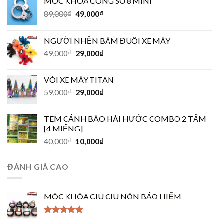
MÓC KHÓA CÒNG SỐ 8 MINI
89,000
₫
49,000
₫
NGƯỜI NHỆN BÁM ĐUÔI XE MÁY
49,000
₫
29,000
₫
VÒI XE MÁY TITAN
59,000
₫
29,000
₫
TEM CẢNH BÁO HÀI HƯỚC COMBO 2 TẤM
[4 MIẾNG]
40,000
₫
10,000
₫
ĐÁNH GIÁ CAO
MÓC KHÓA CIU CIU NÓN BẢO HIỂM