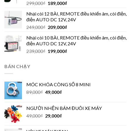
299,000
₫
189,000
₫
Nhại còi 12 BÀI, REMOTE điều khiển âm, còi điện,
điện AUTO DC 12V, 24V
249,000
₫
209,000
₫
Nhại còi 10 BÀI, REMOTE điều khiển âm, còi điện,
điện AUTO DC 12V, 24V
239,000
₫
199,000
₫
BÁN CHẠY
MÓC KHÓA CÒNG SỐ 8 MINI
89,000
₫
49,000
₫
NGƯỜI NHỆN BÁM ĐUÔI XE MÁY
49,000
₫
29,000
₫