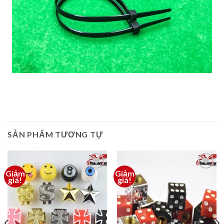
SẢN PHẨM TƯƠNG TỰ
Giảm
Giảm
Thêm
Thêm
giá!
giá!
vào
vào
yêu
yêu
thích
thích