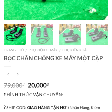
TRANG CHỦ
PHỤ KIỆN XE MÁY
PHỤ KIỆN KHÁC
/
/
BỌC CHÂN CHỐNG XE MÁY MỘT CẶP
79,000
20,000
₫
₫
?
HÌNH THỨC VẬN CHUYỂN:
?
SHIP COD:
GIAO HÀNG TẬN NƠI
(Nhận Hàng, Kiểm