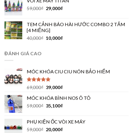
VÒI XE MÁY TITAN
59,000
₫
29,000
₫
TEM CẢNH BÁO HÀI HƯỚC COMBO 2 TẤM
[4 MIẾNG]
40,000
₫
10,000
₫
ĐÁNH GIÁ CAO
MÓC KHÓA CIU CIU NÓN BẢO HIỂM
Được xếp
69,000
₫
39,000
₫
hạng
5.00
5
sao
MÓC KHÓA BÌNH NOS Ô TÔ
59,000
₫
35,100
₫
PHỤ KIỆN ỐC VÒI XE MÁY
59,000
₫
20,000
₫