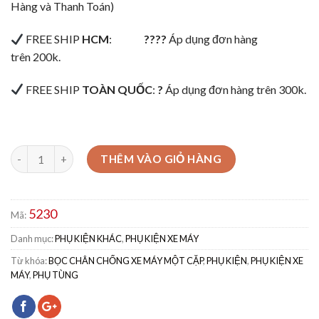
Hàng và Thanh Toán)
FREE SHIP
HCM
:
????
Áp dụng đơn hàng
trên 200k.
FREE SHIP
TOÀN QUỐC
:
?
Áp dụng đơn hàng trên 300k.
THÊM VÀO GIỎ HÀNG
5230
Mã:
Danh mục:
PHỤ KIỆN KHÁC
,
PHỤ KIỆN XE MÁY
Từ khóa:
BỌC CHÂN CHỐNG XE MÁY MỘT CẶP
,
PHỤ KIỆN
,
PHỤ KIỆN XE
MÁY
,
PHỤ TÙNG