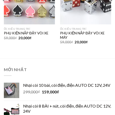
ỐC KIỂU TRANG TRÍ
ỐC KIỂU TRANG TRÍ
PHỤ KIỆN NẮP ĐẬY VÒI XE
PHỤ KIỆN NẮP ĐẬY VÒI XE
MÁY
59,000
₫
20,000
₫
59,000
₫
20,000
₫
MỚI NHẤT
Nhại còi 10 bài, còi điện, điện AUTO DC 12V, 24V
299,000
₫
159,000
₫
Nhại còi 8 BÀI + nút, còi điện, điện AUTO DC 12V,
24V