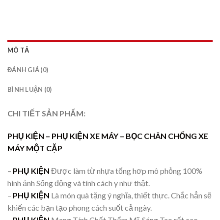
MÔ TẢ
ĐÁNH GIÁ (0)
BÌNH LUẬN (0)
CHI TIẾT SẢN PHẨM:
PHỤ KIỆN –
PHỤ KIỆN
XE MÁY – BỌC CHÂN CHỐNG XE
MÁY MỘT CẶP
–
PHỤ KIỆN
Được làm từ nhựa tổng hơp mô phỏng 100%
hình ảnh Sống động và tính cách y như thật.
–
PHỤ KIỆN
Là món quà tặng ý nghĩa, thiết thực. Chắc hẳn sẽ
khiến các bạn tạo phong cách suốt cả ngày.
–
PHỤ KIỆN
Mang Tính Chất Thẩm Mĩ, Sáng Tao rất cao.,