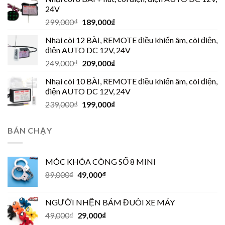
24V
299,000
₫
189,000
₫
Nhại còi 12 BÀI, REMOTE điều khiển âm, còi điện,
điện AUTO DC 12V, 24V
249,000
₫
209,000
₫
Nhại còi 10 BÀI, REMOTE điều khiển âm, còi điện,
điện AUTO DC 12V, 24V
239,000
₫
199,000
₫
BÁN CHẠY
MÓC KHÓA CÒNG SỐ 8 MINI
89,000
₫
49,000
₫
NGƯỜI NHỆN BÁM ĐUÔI XE MÁY
49,000
₫
29,000
₫