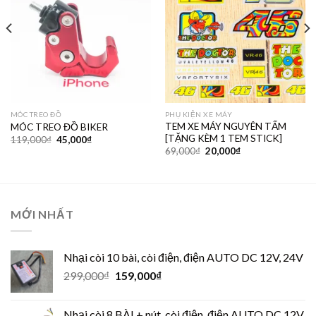
MÓC TREO ĐỒ
PHỤ KIỆN XE MÁY
TEM XE MÁY NGUYÊN TẤM
MÓC TREO ĐỒ BIKER
[TẶNG KÈM 1 TEM STICK]
119,000
₫
45,000
₫
69,000
₫
20,000
₫
MỚI NHẤT
Nhại còi 10 bài, còi điện, điện AUTO DC 12V, 24V
299,000
₫
159,000
₫
Nhại còi 8 BÀI + nút, còi điện, điện AUTO DC 12V,