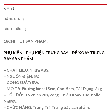
MÔ TẢ
ĐÁNH GIÁ (0)
BÌNH LUẬN (0)
18CHI TIẾT SẢN PHẨM:
PHỤ KIỆN –
PHỤ KIỆN TRƯNG BÀY
– ĐẾ XOAY TRƯNG
BÀY SẢN PHẨM
– CHẤT LIỆU: Nhựa ABS.
– NGUỒN ĐIỆN: 5V.
– CÔNG SUẤT: 5W.
– MÔ TẢ: Đường kính: 15cm, Cao: 5cm, Tải Trọng: 3kg
– TỐC ĐỘ: Tùy chỉnh 20s/vòng, Chiều Xoay Xuôi hoặc
Ngược.
– CHỨC NĂNG: Trang Trí, Trưng bày sản phẩm.