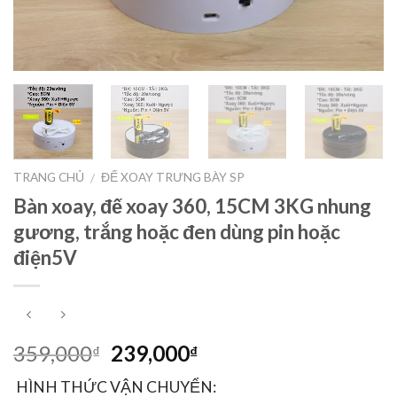
TRANG CHỦ
ĐẾ XOAY TRƯNG BÀY SP
/
Bàn xoay, đế xoay 360, 15CM 3KG nhung
gương, trắng hoặc đen dùng pin hoặc
điện5V
359,000
239,000
₫
₫
HÌNH THỨC VẬN CHUYỂN: