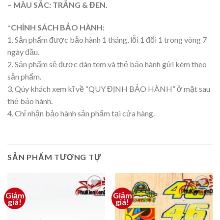
– MÀU SẮC: TRẮNG & ĐEN.
*CHÍNH SÁCH BẢO HÀNH:
1. Sản phẩm được bảo hành 1 tháng, lỗi 1 đổi 1 trong vòng 7
ngày đầu.
2. Sản phẩm sẽ được dán tem và thẻ bảo hành gửi kèm theo
sản phẩm.
3. Qúy khách xem kĩ về “QUY ĐỊNH BẢO HÀNH” ở mặt sau
thẻ bảo hành.
4. Chỉ nhận bảo hành sản phẩm tại cửa hàng.
SẢN PHẨM TƯƠNG TỰ
Giảm
Giảm
Thêm
Thêm
giá!
giá!
vào
vào
yêu
yêu
thích
thích