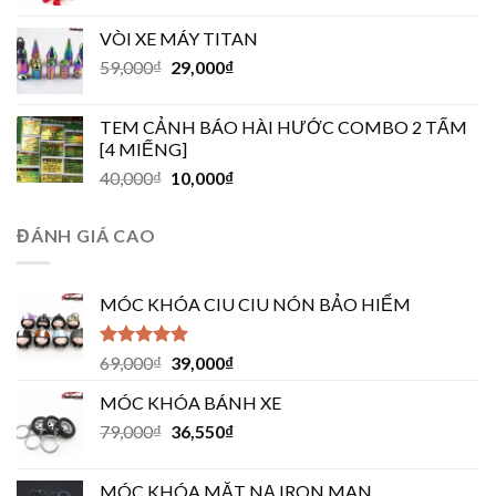
VÒI XE MÁY TITAN
59,000
₫
29,000
₫
TEM CẢNH BÁO HÀI HƯỚC COMBO 2 TẤM
[4 MIẾNG]
40,000
₫
10,000
₫
ĐÁNH GIÁ CAO
MÓC KHÓA CIU CIU NÓN BẢO HIỂM
Được xếp
69,000
₫
39,000
₫
hạng
5.00
5
sao
MÓC KHÓA BÁNH XE
79,000
₫
36,550
₫
MÓC KHÓA MẶT NẠ IRON MAN