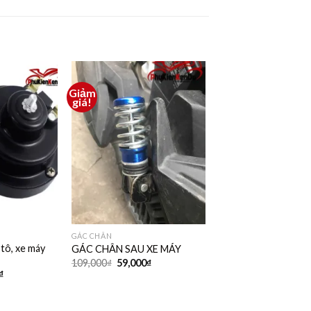
Giảm
Thêm
Thêm
giá!
vào
vào
yêu
yêu
thích
thích
GÁC CHÂN
 tô, xe máy
GÁC CHÂN SAU XE MÁY
109,000
₫
59,000
₫
₫