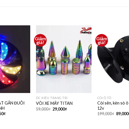
Giảm
Giảm
Thêm
Thêm
giá!
giá!
vào
vào
yêu
yêu
thích
thích
ỐC KIỂU TRANG TRÍ
CÒI Ô TÔ
ẠT GẮN ĐUÔI
Còi sên, kèn sò ô
VÒI XE MÁY TITAN
NH
12v
59,000
₫
29,000
₫
50
₫
199,000
₫
89,000