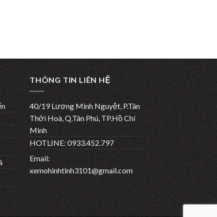
THÔNG TIN LIÊN HỆ
ến
40/19 Lương Minh Nguyệt, P.Tân
Thới Hoà, Q.Tân Phú, TP.Hồ Chí
Minh
HOTLINE: 0933.452.797
Email:
á
xemohinhtinh3101@gmail.com