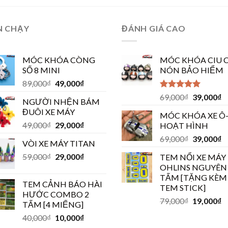
N CHẠY
ĐÁNH GIÁ CAO
MÓC KHÓA CÒNG
MÓC KHÓA CIU C
SỐ 8 MINI
NÓN BẢO HIỂM
89,000
₫
49,000
₫
Được xếp
69,000
₫
39,000
₫
NGƯỜI NHỆN BÁM
hạng
5.00
5
ĐUÔI XE MÁY
sao
MÓC KHÓA XE Ô
49,000
₫
29,000
₫
HOẠT HÌNH
69,000
₫
39,000
₫
VÒI XE MÁY TITAN
59,000
₫
29,000
₫
TEM NỔI XE MÁY
OHLINS NGUYÊN
TẤM [TẶNG KÈM
TEM CẢNH BÁO HÀI
TEM STICK]
HƯỚC COMBO 2
79,000
₫
19,000
₫
TẤM [4 MIẾNG]
40,000
₫
10,000
₫