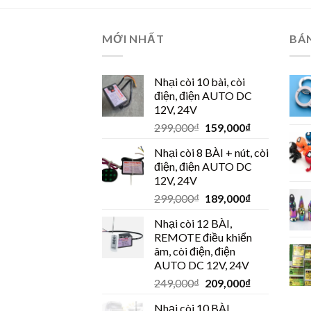
MỚI NHẤT
BÁ
Nhại còi 10 bài, còi
điện, điện AUTO DC
12V, 24V
299,000
₫
159,000
₫
Nhại còi 8 BÀI + nút, còi
điện, điện AUTO DC
12V, 24V
299,000
₫
189,000
₫
Nhại còi 12 BÀI,
REMOTE điều khiển
âm, còi điện, điện
AUTO DC 12V, 24V
249,000
₫
209,000
₫
Nhại còi 10 BÀI,