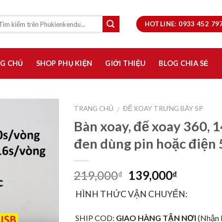
HOTLINE: 0933 452 7
G CHỦ
SHOP PHỤ KIỆN
GIỚI THIỆU
BLOG CHIA SẺ
TRANG CHỦ
ĐẾ XOAY TRƯNG BÀY SP
/
Bàn xoay, đế xoay 360, 
Thêm
đen dùng pin hoặc điện
vào
yêu
thích
219,000
139,000
₫
₫
HÌNH THỨC VẬN CHUYỂN:
SHIP COD:
GIAO HÀNG TẬN NƠI
(Nhận 