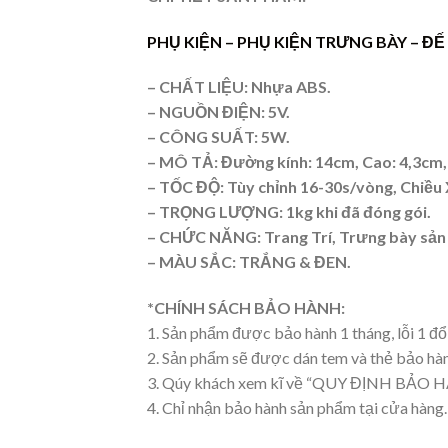
PHỤ KIỆN –
PHỤ KIỆN TRƯNG BÀY
– ĐẾ
– CHẤT LIỆU: Nhựa ABS.
– NGUỒN ĐIỆN: 5V.
– CÔNG SUẤT: 5W.
– MÔ TẢ: Đường kính: 14cm, Cao: 4,3cm, 
– TỐC ĐỘ: Tùy chỉnh 16-30s/vòng, Chiều
– TRỌNG LƯỢNG: 1kg khi đã đóng gói.
– CHỨC NĂNG: Trang Trí, Trưng bày sản
– MÀU SẮC: TRẮNG & ĐEN.
*CHÍNH SÁCH BẢO HÀNH:
1. Sản phẩm được bảo hành 1 tháng, lỗi 1 đổ
2. Sản phẩm sẽ được dán tem và thẻ bảo hà
3. Qúy khách xem kĩ về “QUY ĐỊNH BẢO HÀ
4. Chỉ nhận bảo hành sản phẩm tại cửa hàng.