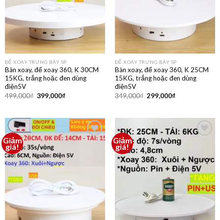
ĐẾ XOAY TRƯNG BÀY SP
ĐẾ XOAY TRƯNG BÀY SP
Bàn xoay, đế xoay 360, K 30CM
Bàn xoay, đế xoay 360, K 25CM
15KG, trắng hoặc đen dùng
15KG, trắng hoặc đen dùng
điện5V
điện5V
499,000
₫
399,000
₫
349,000
₫
299,000
₫
Giảm
Giảm
Thêm
Thêm
giá!
giá!
vào
vào
yêu
yêu
thích
thích