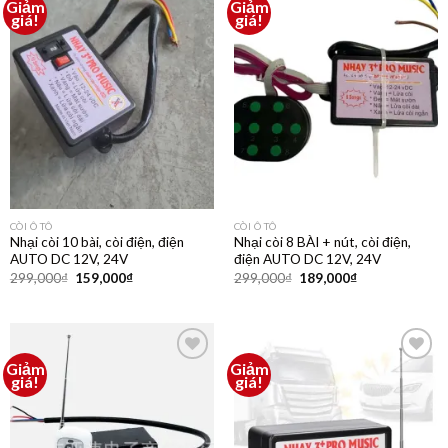
Giảm
Giảm
Thêm
Thêm
giá!
giá!
vào
vào
yêu
yêu
thích
thích
CÒI Ô TÔ
CÒI Ô TÔ
Nhại còi 10 bài, còi điện, điện
Nhại còi 8 BÀI + nút, còi điện,
AUTO DC 12V, 24V
điện AUTO DC 12V, 24V
299,000
₫
159,000
₫
299,000
₫
189,000
₫
Giảm
Giảm
Thêm
Thêm
giá!
giá!
vào
vào
yêu
yêu
thích
thích