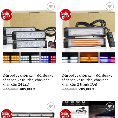
Giảm
Giảm
Thêm
Thêm
giá!
giá!
vào
vào
yêu
yêu
thích
thích
ĐÈN LED
ĐÈN LED
Đèn police chớp xanh đỏ, đèn xe
Đèn police chớp xanh đỏ, đèn xe
cảnh sát, xe ưu tiên, cảnh báo
cảnh sát, xe ưu tiên, cảnh báo
khẩn cấp 24 LED
khẩn cấp 2 thanh COB
799,000
₫
489,000
₫
799,000
₫
289,000
₫
Giảm
Giảm
Thêm
Thêm
giá!
giá!
vào
vào