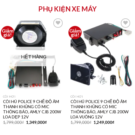
PHỤ KIỆN XE MÁY
Giảm
Giảm
Thêm
Thêm
giá!
giá!
vào
vào
yêu
yêu
thích
thích
HẾT HÀNG
CÒI HƠI
CÒI HƠI
CÒI HÚ POLICE 9 CHẾ ĐỘ ÂM
CÒI HÚ POLICE 9 CHẾ ĐỘ ÂM
THANH KHỦNG CÓ MIC
THANH KHỦNG CÓ MIC
THÔNG BÁO, AMLY CJB 200W
THÔNG BÁO, AMLY CJB 200W
LOA DẸP 12V
LOA VUÔNG 12V
1,799,000
₫
1,349,000
₫
1,799,000
₫
1,249,000
₫