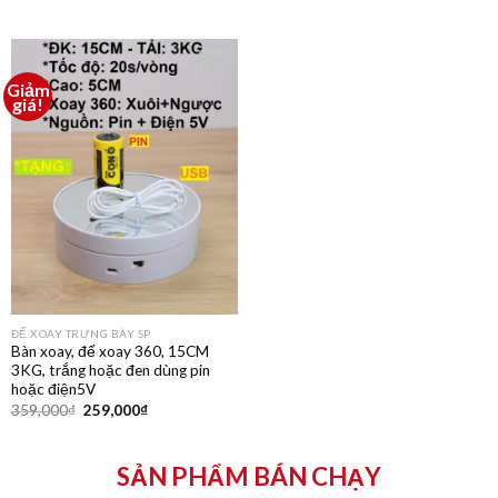
Giảm
Thêm
giá!
vào
yêu
thích
ĐẾ XOAY TRƯNG BÀY SP
Bàn xoay, đế xoay 360, 15CM
3KG, trắng hoặc đen dùng pin
hoặc điện5V
359,000
₫
259,000
₫
SẢN PHẨM BÁN CHẠY