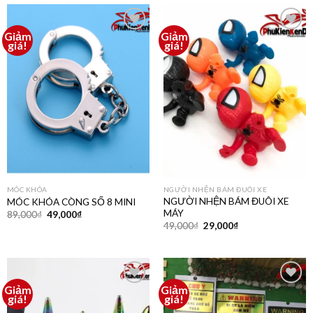
Giảm
Giảm
Thêm
Thêm
giá!
giá!
vào
vào
yêu
yêu
thích
thích
MÓC KHÓA
NGƯỜI NHỆN BÁM ĐUÔI XE
NGƯỜI NHỆN BÁM ĐUÔI XE
MÓC KHÓA CÒNG SỐ 8 MINI
MÁY
89,000
₫
49,000
₫
49,000
₫
29,000
₫
Giảm
Giảm
Thêm
Thêm
giá!
giá!
vào
vào
yêu
yêu