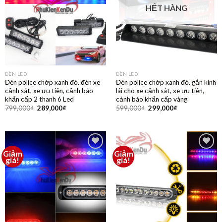
HẾT HÀNG
ĐÈN LED
ĐÈN LED
Đèn police chớp xanh đỏ, đèn xe
Đèn police chớp xanh đỏ, gắn kính
cảnh sát, xe ưu tiên, cảnh báo
lái cho xe cảnh sát, xe ưu tiên,
khẩn cấp 2 thanh 6 Led
cảnh báo khẩn cấp vàng
799,000
₫
289,000
₫
599,000
₫
299,000
₫
Giảm
Giảm
Thêm
Thêm
giá!
giá!
vào
vào
yêu
yêu
thích
thích