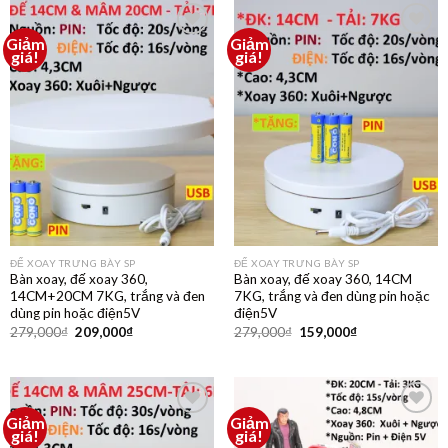
Giảm
Giảm
Thêm
Thêm
giá!
giá!
vào
vào
yêu
yêu
thích
thích
ĐẾ XOAY TRƯNG BÀY SP
ĐẾ XOAY TRƯNG BÀY SP
Bàn xoay, đế xoay 360,
Bàn xoay, đế xoay 360, 14CM
14CM+20CM 7KG, trắng và đen
7KG, trắng và đen dùng pin hoặc
dùng pin hoặc điện5V
điện5V
279,000
₫
209,000
₫
279,000
₫
159,000
₫
Giảm
Giảm
Thêm
Thêm
giá!
giá!
vào
vào