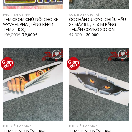
PHỤ KIỆN XE MÁY
ỐC KIỂU TRANG TRÍ
TEM CROM CHỮ NỔI CHO XE
ỐC CHÂN GƯƠNG CHIẾU HẬU
WAVE ALPHA [TẶNG KÈM 1
XE MÁY 8 LI, 2.5CM RĂNG
TEM STICK]
THUẬN COMBO 20 CON
109,000
₫
79,000
₫
59,000
₫
30,000
₫
Giảm
Giảm
Thêm
Thêm
giá!
giá!
vào
vào
yêu
yêu
thích
thích
PHỤ KIỆN XE MÁY
PHỤ KIỆN XE MÁY
TEM 3D NGUYÊN TẤM
TEM 3D NGUYÊN TẤM