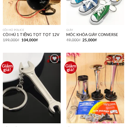
CÒI HÚ POLICE
GIÀY
CÒI HÚ 1 TIẾNG TỌT TỌT 12V
MÓC KHÓA GIÀY CONVERSE
199,000
₫
104,000
₫
49,000
₫
25,000
₫
Giảm
Giảm
Thêm
Thêm
giá!
giá!
vào
vào
yêu
yêu
thích
thích