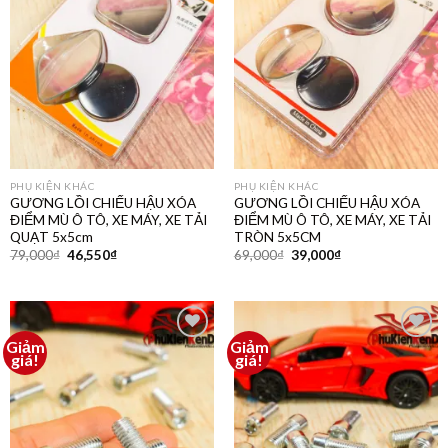
thích
thích
PHỤ KIỆN KHÁC
PHỤ KIỆN KHÁC
GƯƠNG LỒI CHIẾU HẬU XÓA
GƯƠNG LỒI CHIẾU HẬU XÓA
ĐIỂM MÙ Ô TÔ, XE MÁY, XE TẢI
ĐIỂM MÙ Ô TÔ, XE MÁY, XE TẢI
QUẠT 5x5cm
TRÒN 5x5CM
79,000
₫
46,550
₫
69,000
₫
39,000
₫
Giảm
Giảm
Thêm
Thêm
giá!
giá!
vào
vào
yêu
yêu
thích
thích