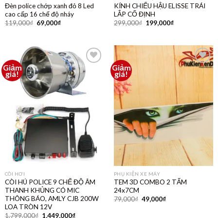
Đèn police chớp xanh đỏ 8 Led
KÍNH CHIẾU HẬU ELISSE TRÁI
cao cấp 16 chế độ nháy
LẮP CỐ ĐỊNH
119,000
₫
69,000
₫
299,000
₫
199,000
₫
Giảm
Giảm
Thêm
Thêm
giá!
giá!
vào
vào
yêu
yêu
thích
thích
CÒI HƠI
PHỤ KIỆN XE MÁY
CÒI HÚ POLICE 9 CHẾ ĐỘ ÂM
TEM 3D COMBO 2 TẤM
THANH KHỦNG CÓ MIC
24x7CM
THÔNG BÁO, AMLY CJB 200W
79,000
₫
49,000
₫
LOA TRÒN 12V
1,799,000
₫
1,449,000
₫