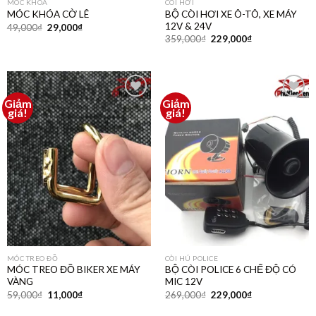
MÓC KHÓA
CÒI HƠI
BỘ CÒI HƠI XE Ô-TÔ, XE MÁY
MÓC KHÓA CỜ LÊ
12V & 24V
49,000
₫
29,000
₫
359,000
₫
229,000
₫
Giảm
Giảm
Thêm
Thêm
giá!
giá!
vào
vào
yêu
yêu
thích
thích
MÓC TREO ĐỒ
CÒI HÚ POLICE
MÓC TREO ĐỒ BIKER XE MÁY
BỘ CÒI POLICE 6 CHẾ ĐỘ CÓ
VÀNG
MIC 12V
59,000
₫
11,000
₫
269,000
₫
229,000
₫