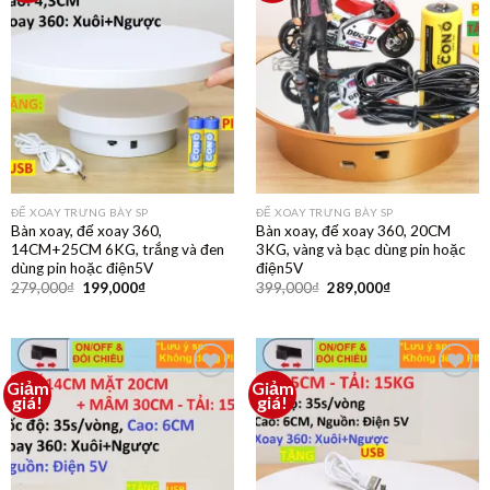
yêu
yêu
thích
thích
ĐẾ XOAY TRƯNG BÀY SP
ĐẾ XOAY TRƯNG BÀY SP
Bàn xoay, đế xoay 360,
Bàn xoay, đế xoay 360, 20CM
14CM+25CM 6KG, trắng và đen
3KG, vàng và bạc dùng pin hoặc
dùng pin hoặc điện5V
điện5V
279,000
₫
199,000
₫
399,000
₫
289,000
₫
Giảm
Giảm
Thêm
Thêm
giá!
giá!
vào
vào
yêu
yêu
thích
thích