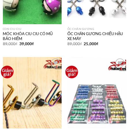
CON CIU CIU
ỐC CHÂN GƯƠNG
MÓC KHÓA CIU CIU CÓ MŨ
ỐC CHÂN GƯƠNG CHIẾU HẬU
BẢO HIỂM
XE MÁY
89,000
₫
39,000
₫
89,000
₫
25,000
₫
Giảm
Giảm
Thêm
Thêm
giá!
giá!
vào
vào
yêu
yêu
thích
thích