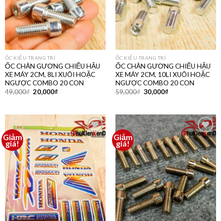
ỐC KIỂU TRANG TRÍ
ỐC KIỂU TRANG TRÍ
ỐC CHÂN GƯƠNG CHIẾU HẬU
ỐC CHÂN GƯƠNG CHIẾU HẬU
XE MÁY 2CM, 8LI XUÔI HOẶC
XE MÁY 2CM, 10LI XUÔI HOẶC
NGƯỢC COMBO 20 CON
NGƯỢC COMBO 20 CON
49,000
₫
20,000
₫
59,000
₫
30,000
₫
Giảm
Giảm
Thêm
Thêm
giá!
giá!
vào
vào
yêu
yêu
thích
thích