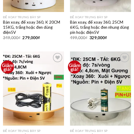
ĐẾ XOAY TRƯNG BÀY SP
ĐẾ XOAY TRƯNG BÀY SP
Bàn xoay, đế xoay 360, K 20CM
Bàn xoay, đế xoay 360, 25CM
15KG, trắng hoặc đen dùng
6KG, trắng hoặc đen nhung dùng
điện5V
pin hoặc điện5V
349,000
₫
279,000
₫
499,000
₫
329,000
₫
Giảm
Giảm
Thêm
Thêm
giá!
giá!
vào
vào
yêu
yêu
thích
thích
ĐẾ XOAY TRƯNG BÀY SP
ĐẾ XOAY TRƯNG BÀY SP