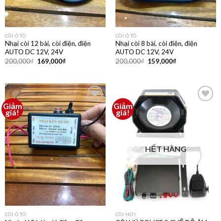
CÒI Ô TÔ
CÒI Ô TÔ
Nhại còi 12 bài, còi điện, điện
Nhại còi 8 bài, còi điện, điện
AUTO DC 12V, 24V
AUTO DC 12V, 24V
200,000
₫
169,000
₫
200,000
₫
159,000
₫
Giảm
Giảm
Thêm
Thêm
giá!
giá!
vào
vào
yêu
yêu
thích
thích
HẾT HÀNG
CÒI Ô TÔ
CÒI HƠI