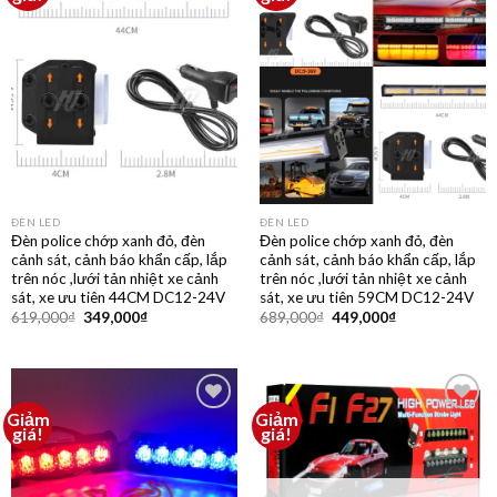
yêu
yêu
thích
thích
ĐÈN LED
ĐÈN LED
Đèn police chớp xanh đỏ, đèn
Đèn police chớp xanh đỏ, đèn
cảnh sát, cảnh báo khẩn cấp, lắp
cảnh sát, cảnh báo khẩn cấp, lắp
trên nóc ,lưới tản nhiệt xe cảnh
trên nóc ,lưới tản nhiệt xe cảnh
sát, xe ưu tiên 44CM DC12-24V
sát, xe ưu tiên 59CM DC12-24V
619,000
₫
349,000
₫
689,000
₫
449,000
₫
Giảm
Giảm
Thêm
Thêm
giá!
giá!
vào
vào
yêu
yêu
thích
thích