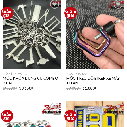
Giảm
Giảm
Thêm
Thêm
giá!
giá!
vào
vào
yêu
yêu
thích
thích
MÔ HÌNH MÔ TÔ
MÓC TREO ĐỒ
MÓC KHÓA DỤNG CỤ COMBO
MÓC TREO ĐỒ BIKER XE MÁY
2 CÁI
TITAN
69,000
₫
33,150
₫
59,000
₫
11,000
₫
Giảm
Giảm
Thêm
Thêm
giá!
giá!
vào
vào
yêu
yêu