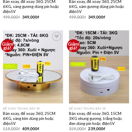
Bàn xoay, đế xoay 360, 25CM
Bàn xoay, đế xoay 360, 25CM
6KG, vàng gương dùng pin hoặc
6KG, xám gương dùng pin hoặc
điện5V
điện5V
499,000
₫
349,000
₫
499,000
₫
349,000
₫
Giảm
Giảm
Thêm
Thêm
giá!
giá!
vào
vào
yêu
yêu
thích
thích
ĐẾ XOAY TRƯNG BÀY SP
ĐẾ XOAY TRƯNG BÀY SP
Bàn xoay, đế xoay 360, 25CM
Bàn xoay, đế xoay 360, 15CM
6KG, vàng kim dùng pin hoặc
3KG nhung gương, trắng hoặc
điện5V
đen dùng pin hoặc điện5V
519,000
₫
409,000
₫
359,000
₫
239,000
₫