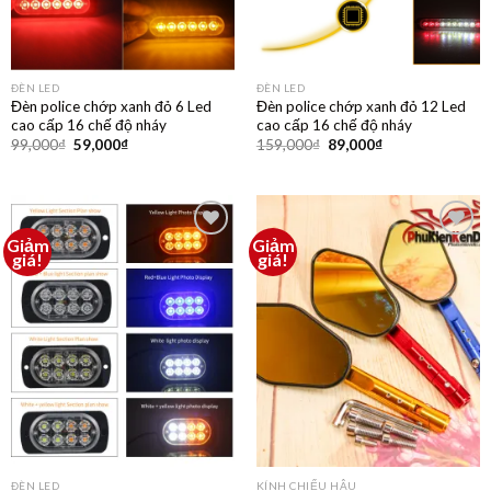
ĐÈN LED
ĐÈN LED
Đèn police chớp xanh đỏ 6 Led
Đèn police chớp xanh đỏ 12 Led
cao cấp 16 chế độ nháy
cao cấp 16 chế độ nháy
99,000
₫
59,000
₫
159,000
₫
89,000
₫
Giảm
Giảm
Thêm
Thêm
giá!
giá!
vào
vào
yêu
yêu
thích
thích
ĐÈN LED
KÍNH CHIẾU HẬU