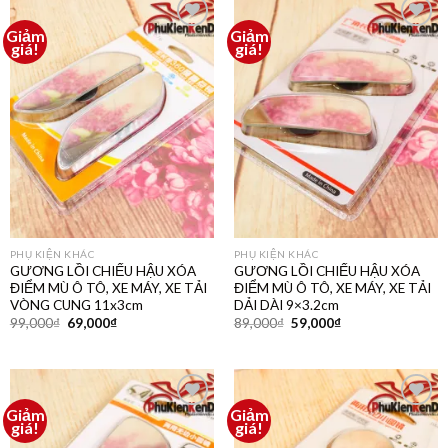
Giảm
Giảm
Thêm
Thêm
giá!
giá!
vào
vào
yêu
yêu
thích
thích
PHỤ KIỆN KHÁC
PHỤ KIỆN KHÁC
GƯƠNG LỒI CHIẾU HẬU XÓA
GƯƠNG LỒI CHIẾU HẬU XÓA
ĐIỂM MÙ Ô TÔ, XE MÁY, XE TẢI
ĐIỂM MÙ Ô TÔ, XE MÁY, XE TẢI
VÒNG CUNG 11x3cm
DẢI DÀI 9×3.2cm
99,000
₫
69,000
₫
89,000
₫
59,000
₫
Giảm
Giảm
Thêm
Thêm
giá!
giá!
vào
vào
yêu
yêu