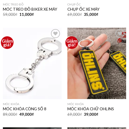
MÓC TREO ĐỒ
CHỤP ỐC
MÓC TREO ĐỒ BIKER XE MÁY
CHỤP ỐC XE MÁY
59,000
₫
11,000
₫
69,000
₫
35,000
₫
Giảm
Giảm
Thêm
Thêm
giá!
giá!
vào
vào
yêu
yêu
thích
thích
MÓC KHÓA
MÓC KHÓA
MÓC KHÓA CÒNG SỐ 8
MÓC KHÓA CHỮ OHLINS
89,000
₫
49,000
₫
69,000
₫
39,000
₫