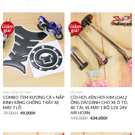
Giảm
Giảm
Thêm
Thêm
giá!
giá!
vào
vào
yêu
yêu
thích
thích
PHỤ KIỆN XE MÁY
CÒI HƠI
COMBO TEM XƯƠNG CÁ + NẮP
CÒI HƠI, KÈN HƠI KIM LOẠI 2
BÌNH XĂNG CHỐNG TRẦY XE
ỐNG DÀI DÀNH CHO XE Ô TÔ,
MÁY 7 LỖ
XE TẢI, XE MÁY 1 BỘ 12V, 24V
AIR HORN
79,000
₫
49,000
₫
449,000
₫
434,000
₫