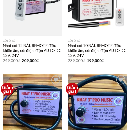
CÒI Ô TÔ
CÒI Ô TÔ
Nhại còi 12 BÀI, REMOTE điều
Nhại còi 10 BÀI, REMOTE điều
khiển âm, còi điện, điện AUTO DC
khiển âm, còi điện, điện AUTO DC
12V, 24V
12V, 24V
249,000
₫
209,000
₫
239,000
₫
199,000
₫
Giảm
Giảm
Thêm
Thêm
giá!
giá!
vào
vào
yêu
yêu
thích
thích