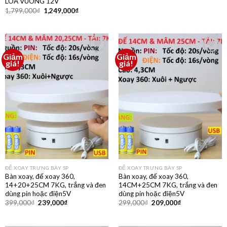
LOA VUÔNG 12V
1,799,000
₫
1,249,000
₫
Giảm
Giảm
Thêm
Thêm
giá!
giá!
vào
vào
yêu
yêu
thích
thích
ĐẾ XOAY TRƯNG BÀY SP
ĐẾ XOAY TRƯNG BÀY SP
Bàn xoay, đế xoay 360,
Bàn xoay, đế xoay 360,
14+20+25CM 7KG, trắng và đen
14CM+25CM 7KG, trắng và đen
dùng pin hoặc điện5V
dùng pin hoặc điện5V
399,000
₫
239,000
₫
299,000
₫
209,000
₫