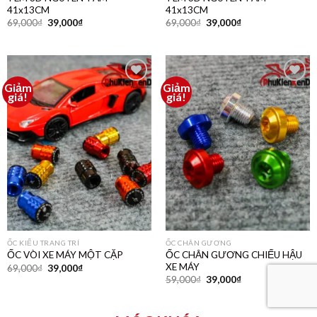
41x13CM
41x13CM
69,000
₫
39,000
₫
69,000
₫
39,000
₫
Giảm
Giảm
Thêm
Thêm
giá!
giá!
vào
vào
yêu
yêu
thích
thích
ỐC KIỂU TRANG TRÍ
ỐC CHÂN GƯƠNG
ỐC CHÂN GƯƠNG CHIẾU HẬU
ỐC VÒI XE MÁY MỘT CẶP
XE MÁY
69,000
₫
39,000
₫
59,000
₫
39,000
₫