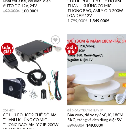
Nhại còi 3 bài, còi điện, điện
CÒI HÚ POLICE 9 CHẾ ĐỘ ÂM
AUTO DC 12V, 24V
THANH KHỦNG CÓ MIC
THÔNG BÁO, AMLY CJB 200W
199,000
₫
100,000
₫
LOA DẸP 12V
1,799,000
₫
1,349,000
₫
Giảm
Giảm
Thêm
Thêm
giá!
giá!
vào
vào
yêu
yêu
thích
thích
CÒI HƠI
ĐẾ XOAY TRƯNG BÀY SP
CÒI HÚ POLICE 9 CHẾ ĐỘ ÂM
Bàn xoay, đế xoay 360, K, 18CM
THANH KHỦNG CÓ MIC
5KG, trắng và đen dùng điện5V
THÔNG BÁO, AMLY CJB 200W
299,000
₫
149,000
₫