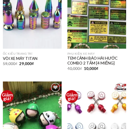
thích
thích
ỐC KIỂU TRANG TRÍ
PHỤ KIỆN XE MÁY
TEM CẢNH BÁO HÀI HƯỚC
VÒI XE MÁY TITAN
COMBO 2 TẤM [4 MIẾNG]
59,000
₫
29,000
₫
40,000
₫
10,000
₫
Giảm
Giảm
Thêm
Thêm
giá!
giá!
vào
vào
yêu
yêu
thích
thích