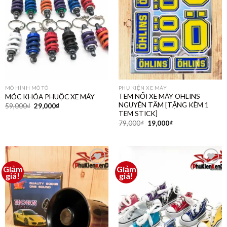
thích
thích
MÔ HÌNH MÔ TÔ
PHỤ KIỆN XE MÁY
TEM NỔI XE MÁY OHLINS
MÓC KHÓA PHUỘC XE MÁY
NGUYÊN TẤM [TẶNG KÈM 1
59,000
₫
29,000
₫
TEM STICK]
79,000
₫
19,000
₫
Giảm
Giảm
Thêm
Thêm
giá!
giá!
vào
vào
yêu
yêu
thích
thích